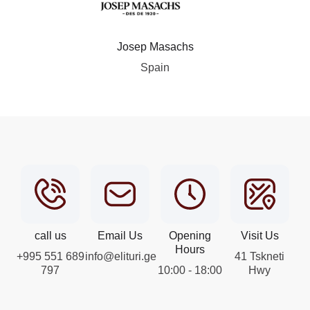
Josep Masachs
Spain
call us
Email Us
Opening
Visit Us
Hours
+995 551 689
info@elituri.ge
41 Tskneti
797
10:00 - 18:00
Hwy