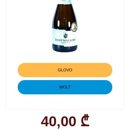
GLOVO
WOLT
40,00
₾